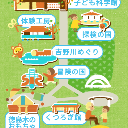
子
リ
ど
ウ
も
ム
体
科
験
学
工
探
館
房
検
の
吉
国
野
川
め
冒
ぐ
険
り
の
国
く
徳
つ