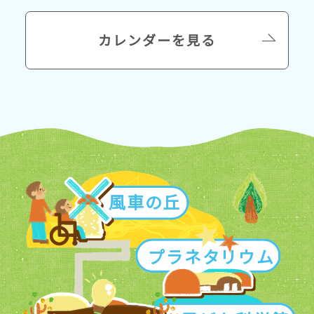
カレンダーを見る
風
車
の
丘
プ
ラ
ネ
タ