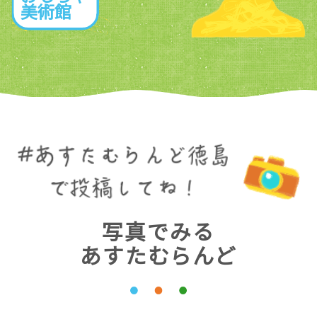
島
ろ
木
ぎ
の
館
お
も
ち
ゃ
美
術
館
写真でみる
あすたむらんど