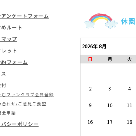
者アンケートフォーム
休園
すめルート
トマップ
2026年 8月
フレット
日
月
火
予約フォーム
セス
受付
2
3
4
たむファンクラブ会員登録
い合わせ/ご意見ご要望
9
10
11
退会申請
16
17
18
イバシーポリシー