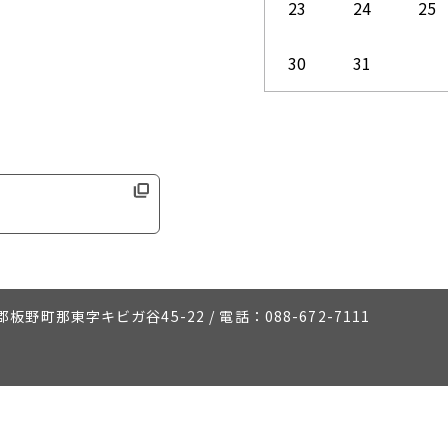
23
24
25
30
31
板野町那東字キビガ谷45-22
/
電話：088-672-7111