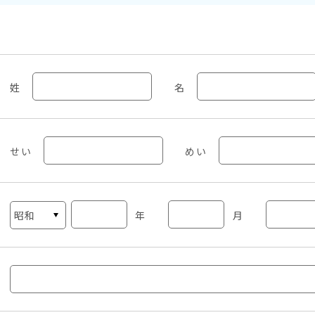
姓
名
せい
めい
年
月