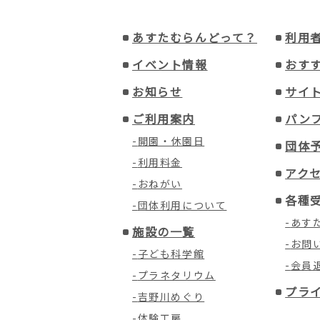
あすたむらんどって？
利用
イベント情報
おす
お知らせ
サイ
ご利用案内
パン
開園・休園日
団体
利用料金
アク
おねがい
各種
団体利用について
あす
施設の一覧
お問
子ども科学館
会員
プラネタリウム
プラ
吉野川めぐり
体験工房