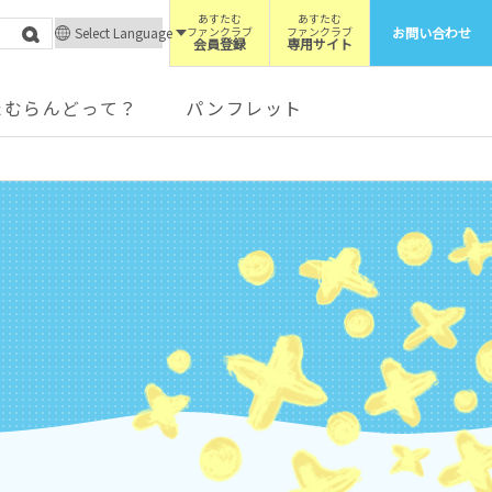
あすたむ
あすたむ
Select Language
ファンクラブ
ファンクラブ
お問い合わせ
会員登録
専用サイト
たむらんどって？
パンフレット