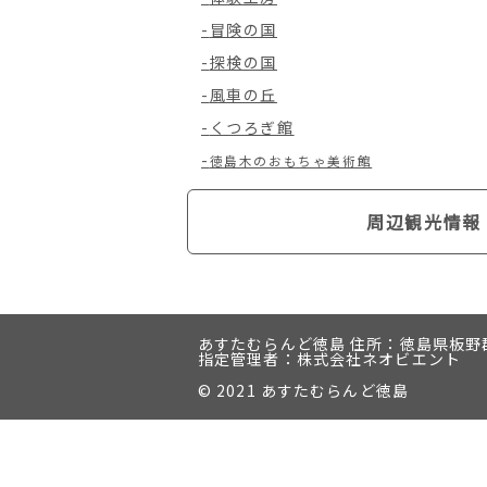
冒険の国
探検の国
風車の丘
くつろぎ館
徳島木のおもちゃ美術館
周辺観光情報
あすたむらんど徳島
住所：徳島県板野郡
指定管理者：株式会社ネオビエント
© 2021 あすたむらんど徳島