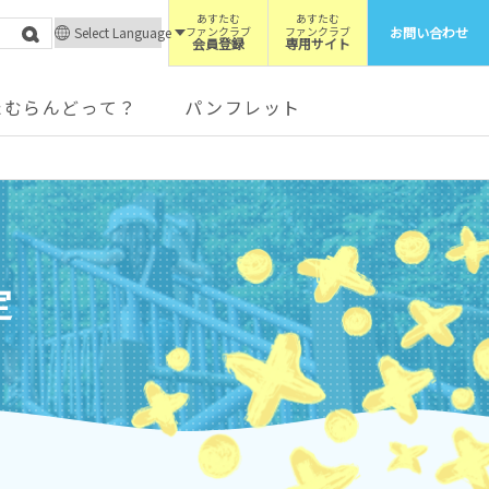
あすたむ
あすたむ
Select Language
ファンクラブ
ファンクラブ
お問い合わせ
会員登録
専用サイト
たむらんどって？
パンフレット
定