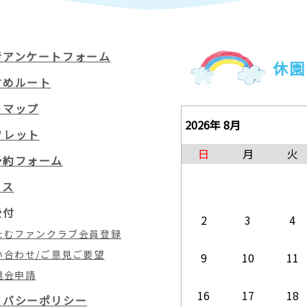
者アンケートフォーム
休園
すめルート
トマップ
2026年 8月
フレット
日
月
火
予約フォーム
セス
受付
2
3
4
たむファンクラブ会員登録
い合わせ/ご意見ご要望
9
10
11
退会申請
16
17
18
イバシーポリシー