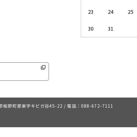
23
24
25
30
31
板野町那東字キビガ谷45-22
/
電話：088-672-7111