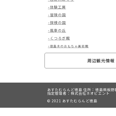
体験工房
冒険の国
探検の国
風車の丘
くつろぎ館
徳島木のおもちゃ美術館
周辺観光情報
あすたむらんど徳島
住所：徳島県板野郡
指定管理者：株式会社ネオビエント
© 2021 あすたむらんど徳島