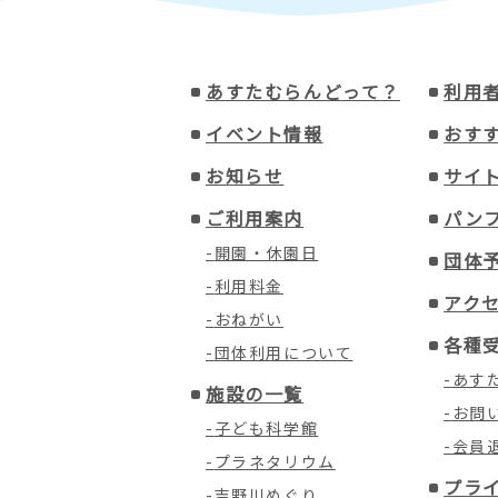
あすたむらんどって？
利用
イベント情報
おす
お知らせ
サイ
ご利用案内
パン
開園・休園日
団体
利用料金
アク
おねがい
各種
団体利用について
あす
施設の一覧
お問
子ども科学館
会員
プラネタリウム
プラ
吉野川めぐり