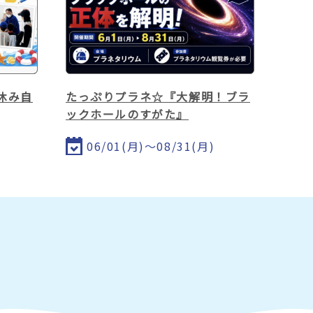
休み自
たっぷりプラネ☆『大解明！ブラ
ックホールのすがた』
06/01(月)～08/31(月)